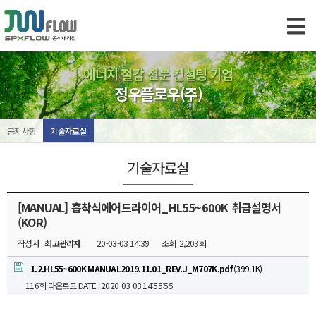
에너지 절감 전문 컨설팅 기업
정우플로우(주)
공지사항
기술자료실
기술자료실
[MANUAL] 흡착식에어드라이어_HL55~600K 취급설명서
(KOR)
작성자
최고관리자
20-03-03 14:39
조회
2,203회
1.2.HL55~600K MANUAL2019.11.01_REV.J_M707K.pdf
(399.1K)
116회 다운로드
DATE : 2020-03-03 14:55:55