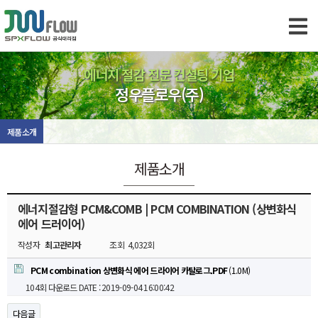
에너지 절감 전문 컨설팅 기업
정우플로우(주)
제품소개
제품소개
에너지절감형 PCM&COMB | PCM COMBINATION (상변화식
에어 드러이어)
작성자
최고관리자
조회
4,032회
PCM combination 상변화식 에어 드라이어 카탈로그.PDF
(1.0M)
104회 다운로드
DATE : 2019-09-04 16:00:42
다음글